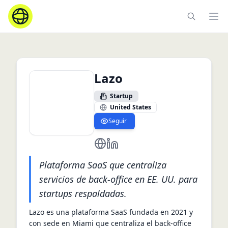
Ope
Lazo
Startup
United States
Seguir
https://www.lazo.us/
https://www.linkedin.com/comp
Plataforma SaaS que centraliza
servicios de back‑office en EE. UU. para
startups respaldadas.
Lazo es una plataforma SaaS fundada en 2021 y 
con sede en Miami que centraliza el back‑office 