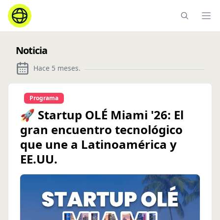
Ope
Noticia
Hace 5 meses
.
Programa
🚀 Startup OLÉ Miami '26: El
gran encuentro tecnológico
que une a Latinoamérica y
EE.UU.