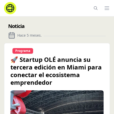
Ope
Noticia
Hace 5 meses
.
Programa
🚀 Startup OLÉ anuncia su
tercera edición en Miami para
conectar el ecosistema
emprendedor