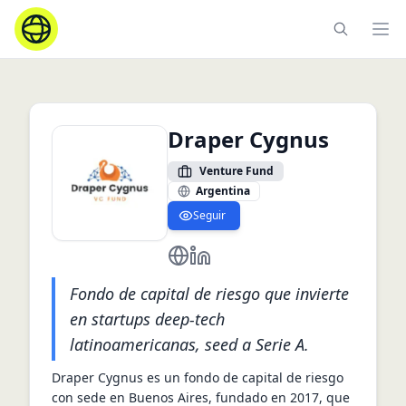
Ope
Draper Cygnus
Venture Fund
Argentina
Seguir
https://drapercygnus.vc/
https://www.linkedin.com/com
Fondo de capital de riesgo que invierte
en startups deep‑tech
latinoamericanas, seed a Serie A.
Draper Cygnus es un fondo de capital de riesgo 
con sede en Buenos Aires, fundado en 2017, que 