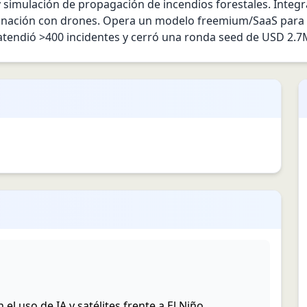
y simulación de propagación de incendios forestales. Integra
rdinación con drones. Opera un modelo freemium/SaaS para 
atendió >400 incidentes y cerró una ronda seed de USD 2.7M
 el uso de IA y satélites frente a El Niño