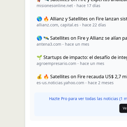
misionesonline.net
-
hace 17 días
🌎 🔥 Allianz y Satellites on Fire lanzan 
allianz.com
,
capital.es
-
hace 22 días
🌎 🛰️ Satellites on Fire y Allianz se alían
antena3.com
-
hace un mes
🌱 Startups de impacto: el desafío de inte
agroempresario.com
-
hace un mes
💰 🔥 Satellites on Fire recauda US$ 2,7 m
es-us.noticias.yahoo.com
-
hace 2 meses
Hazte Pro para ver todas las noticias (
1
má
Ve