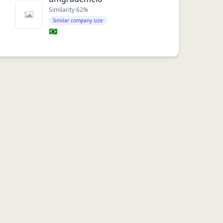
Similarity
62
%
Similar company size
🇧🇷