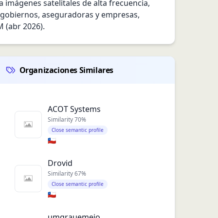
 imágenes satelitales de alta frecuencia, 
gobiernos, aseguradoras y empresas, 
 (abr 2026).
Organizaciones Similares
ACOT Systems
Similarity
70
%
Close semantic profile
🇨🇱
Drovid
Similarity
67
%
Close semantic profile
🇨🇱
umgrauemeio