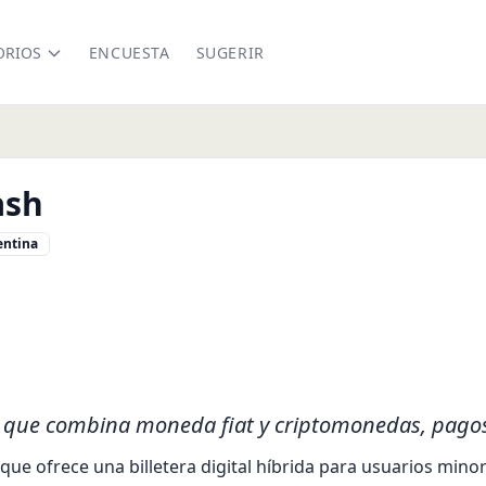
ORIOS
ENCUESTA
SUGERIR
ash
entina
n.me/
nkedin.com/company/lemonlat
s que combina moneda fiat y criptomonedas, pagos
ue ofrece una billetera digital híbrida para usuarios minor