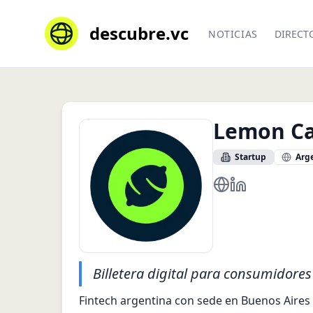
descubre.vc
NOTICIAS
DIRECT
Lemon C
Startup
Arg
https://www.lemo
https://www.li
Billetera digital para consumidore
Fintech argentina con sede en Buenos Aires q