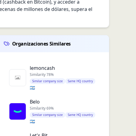
(cashback en Bitcoin), y acceder a 
cenas de millones de dólares, supera el 
Organizaciones Similares
lemoncash
Similarity
78
%
Similar company size
Same HQ country
🇦🇷
Belo
Similarity
69
%
Similar company size
Same HQ country
🇦🇷
Let's Bit