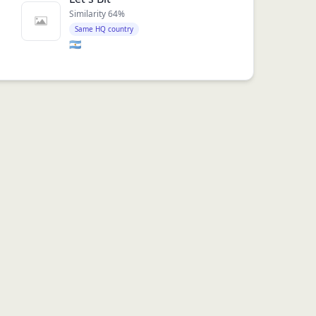
Similarity
64
%
Same HQ country
🇦🇷