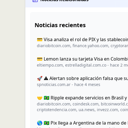
Noticias recientes
💳 Visa analiza el rol de PIX y las stablec
diariobitcoin.com
,
finance.yahoo.com
,
cryptoran
💳 Lemon lanza su tarjeta Visa en Colomb
eltiempo.com
,
estrelladigital.com.co
-
hace 2 m
🚀 ⚠️ Alertan sobre aplicación falsa que 
spnoticias.com.ar
-
hace 4 meses
🤝 🇧🇷 Ripple expande servicios en Brasil y 
diariobitcoin.com
,
coindesk.com
,
bitcoinworld.c
criptotendencia.com
,
ua.news
,
invezz.com
,
coi
🌎 🇧🇷 Pix llega a Argentina de la mano d