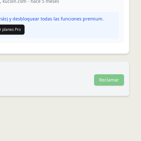
,
kucoin.com
-
hace 5 meses
ás) y desbloquear todas las funciones premium.
r planes Pro
Reclamar