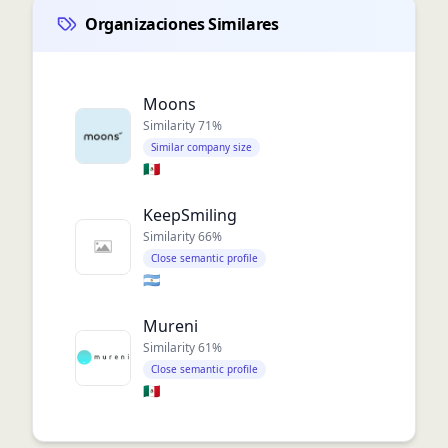
Organizaciones Similares
Moons
Similarity
71
%
Similar company size
🇲🇽
KeepSmiling
Similarity
66
%
Close semantic profile
🇦🇷
Mureni
Similarity
61
%
Close semantic profile
🇲🇽