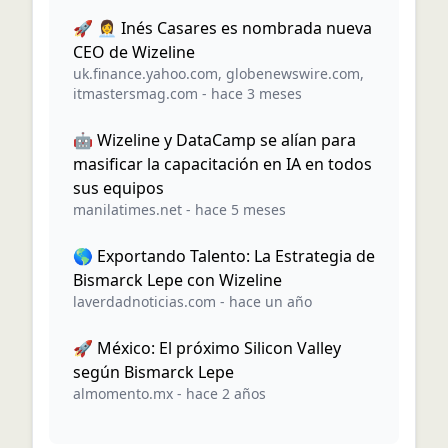
🚀 👩‍💼 Inés Casares es nombrada nueva
CEO de Wizeline
uk.finance.yahoo.com
,
globenewswire.com
,
itmastersmag.com
-
hace 3 meses
🤖 Wizeline y DataCamp se alían para
masificar la capacitación en IA en todos
sus equipos
manilatimes.net
-
hace 5 meses
🌎 Exportando Talento: La Estrategia de
Bismarck Lepe con Wizeline
laverdadnoticias.com
-
hace un año
🚀 México: El próximo Silicon Valley
según Bismarck Lepe
almomento.mx
-
hace 2 años