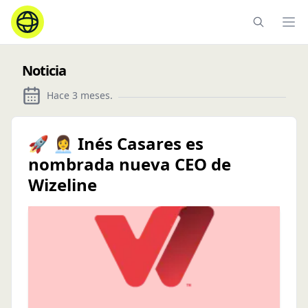
Ope
Noticia
Hace 3 meses
.
🚀 👩‍💼 Inés Casares es
nombrada nueva CEO de
Wizeline