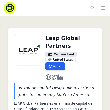
Ope
Leap Global
Partners
Venture Fund
United States
Seguir
http://www.leapglobalpartners.co
https://twitter.com/leappartner
https://www.linkedin.com/
Firma de capital riesgo que invierte en
fintech, comercio y SaaS en América.
LEAP Global Partners es una firma de capital de 
riesgo fundada en 2016 y con sede en Castro 