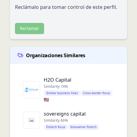
Reclámalo para tomar control de este perfil.
Reclamar
Organizaciones Similares
H2O Capital
Similarity
74
%
Similar business lines
Cross-border focus
🇺🇸
sovereigns capital
Similarity
66
%
Fintech focus
Innovative fintech