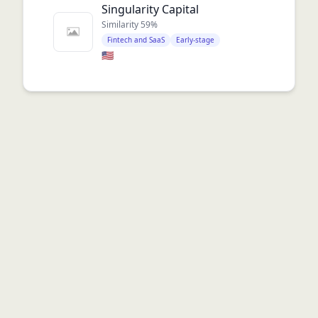
Singularity Capital
Similarity
59
%
Fintech and SaaS
Early-stage
🇺🇸