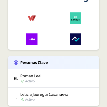
Personas Clave
Roman
Leal
R
L
Activo
Leticia
Jáuregui Casanueva
L
J
Activo