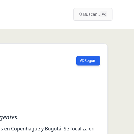
Buscar...
⌘
K
Seguir
gentes.
s en Copenhague y Bogotá. Se focaliza en 