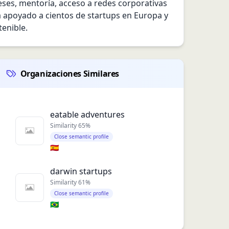
es, mentoría, acceso a redes corporativas 
ha apoyado a cientos de startups en Europa y 
enible.
Organizaciones Similares
eatable adventures
Similarity
65
%
Close semantic profile
🇪🇸
darwin startups
Similarity
61
%
Close semantic profile
🇧🇷