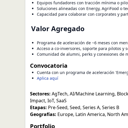
Equipos fundadores con tracción mínima o pilot
Soluciones alineadas con Energy, AgriFood o t
Capacidad para colaborar con corporates y par
Valor Agregado
Programa de aceleración de ~6 meses con mentor
Acceso a co-inversores, soporte para pilotos y 
Comunidad de alumni, perks y conexiones de m
Convocatoria
Cuenta con un programa de aceleración 'Emerg
Aplica aquí
Sectores:
AgTech
,
AI/Machine Learning
,
Bloc
Impact
,
IoT
,
SaaS
Etapas:
Pre-Seed
,
Seed
,
Series A
,
Series B
Geografías:
Europe
,
Latin America
,
North Am
Portfolio