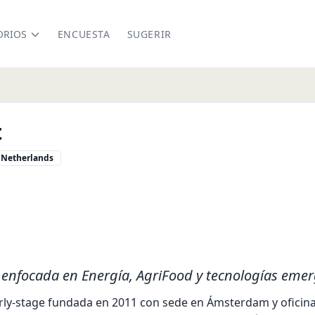
ORIOS
ENCUESTA
SUGERIR
t
Netherlands
tart.com/
edin.com/company/rockstart
e enfocada en Energía, AgriFood y tecnologías emer
arly-stage fundada en 2011 con sede en Ámsterdam y oficina