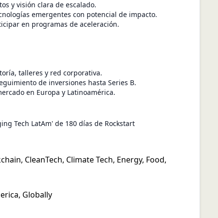
os y visión clara de escalado.
ecnologías emergentes con potencial de impacto.
ticipar en programas de aceleración.
ía, talleres y red corporativa.
seguimiento de inversiones hasta Series B.
ercado en Europa y Latinoamérica.
ing Tech LatAm' de 180 días de Rockstart
kchain
,
CleanTech
,
Climate Tech
,
Energy
,
Food
,
erica
,
Globally