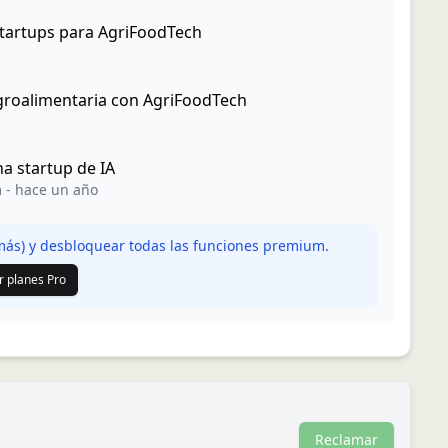
startups para AgriFoodTech
agroalimentaria con AgriFoodTech
na startup de IA
m
-
hace un año
ás) y desbloquear todas las funciones premium.
r planes Pro
Reclamar