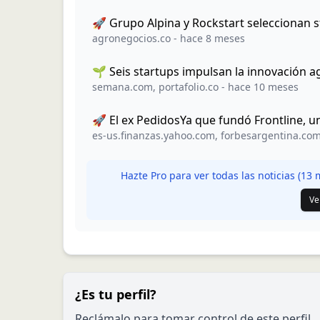
🚀 Grupo Alpina y Rockstart seleccionan 
agronegocios.co
-
hace 8 meses
🌱 Seis startups impulsan la innovación 
semana.com
,
portafolio.co
-
hace 10 meses
🚀 El ex PedidosYa que fundó Frontline, u
es-us.finanzas.yahoo.com
,
forbesargentina.co
Hazte Pro para ver todas las noticias (
13
m
Ve
¿Es tu perfil?
Reclámalo para tomar control de este perfil.