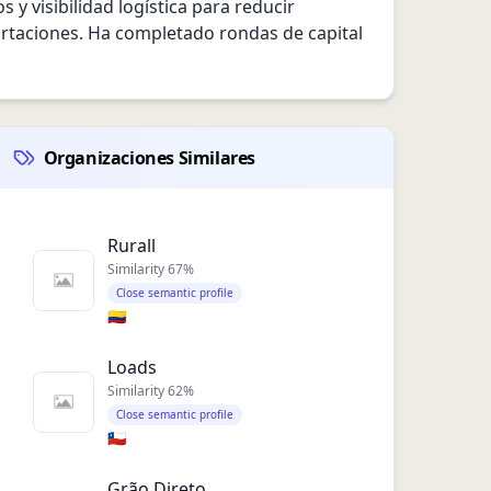
y visibilidad logística para reducir 
portaciones. Ha completado rondas de capital 
Organizaciones Similares
Rurall
Similarity
67
%
Close semantic profile
🇨🇴
Loads
Similarity
62
%
Close semantic profile
🇨🇱
Grão Direto