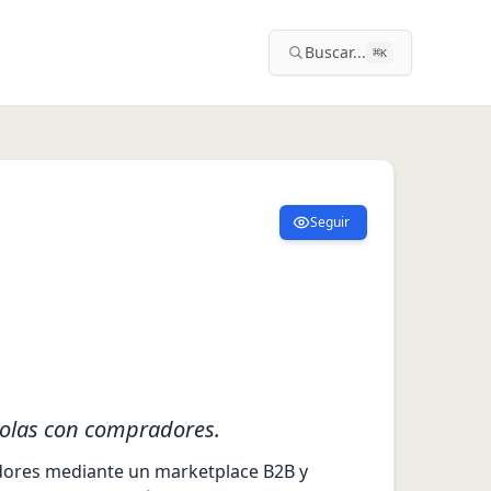
Buscar...
⌘
K
Seguir
colas con compradores.
ores mediante un marketplace B2B y 