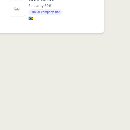
Similarity
59
%
Similar company size
🇧🇷