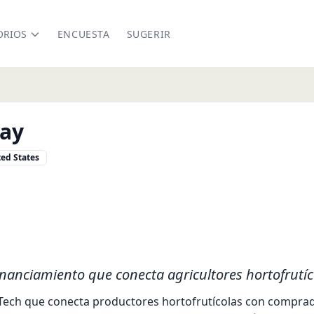
ORIOS
ENCUESTA
SUGERIR
ay
ed States
y.com/
nkedin.com/company/produce-pay
inanciamiento que conecta agricultores hortofrutí
Tech que conecta productores hortofrutícolas con comprad