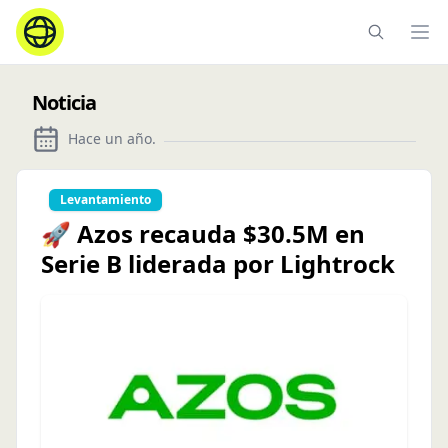
Ope
Noticia
Hace un año
.
Levantamiento
🚀 Azos recauda $30.5M en
Serie B liderada por Lightrock