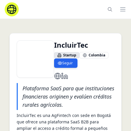
Ope
IncluirTec
Startup
Colombia
Seguir
https://incluirtec.co
https://www.linkedin.com/comp
Plataforma SaaS para que instituciones
financieras originen y evalúen créditos
rurales agrícolas.
IncluirTec es una AgFintech con sede en Bogotá 
que ofrece una plataforma SaaS B2B para 
ampliar el acceso a crédito formal a pequeños 