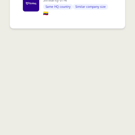
Similarity
61
%
Same HQ country
Similar company size
🇨🇴