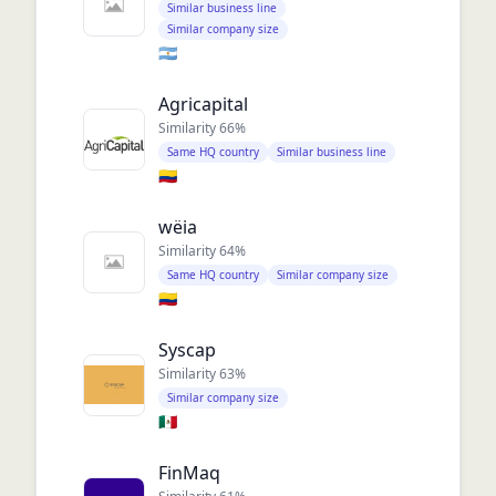
Similar business line
Similar company size
🇦🇷
Agricapital
Similarity
66
%
Same HQ country
Similar business line
🇨🇴
wëia
Similarity
64
%
Same HQ country
Similar company size
🇨🇴
Syscap
Similarity
63
%
Similar company size
🇲🇽
FinMaq