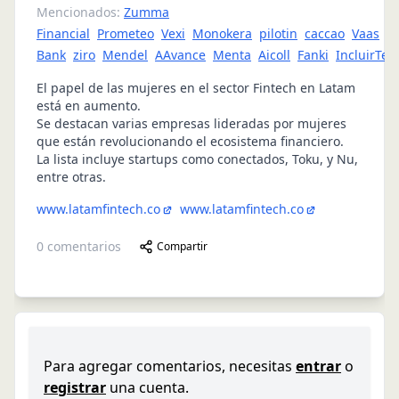
Mencionados:
Zumma
Financial
Prometeo
Vexi
Monokera
pilotin
caccao
Vaas
c
Bank
ziro
Mendel
AAvance
Menta
Aicoll
Fanki
IncluirTec
El papel de las mujeres en el sector Fintech en Latam
está en aumento.
Se destacan varias empresas lideradas por mujeres
que están revolucionando el ecosistema financiero.
La lista incluye startups como conectados, Toku, y Nu,
entre otras.
www.latamfintech.co
www.latamfintech.co
0
comentarios
Compartir
Para agregar comentarios, necesitas
entrar
o
registrar
una cuenta.