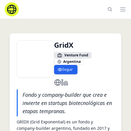
Ope
GridX
Venture Fund
Argentina
Seguir
https://www.gridexponential.com/
https://www.linkedin.com/comp
Fondo y company‑builder que crea e
invierte en startups biotecnológicas en
etapas tempranas.
GRIDX (Grid Exponential) es un fondo y 
company‑builder argentino, fundado en 2017 y 