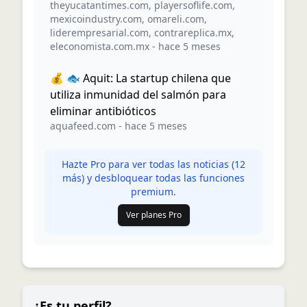
theyucatantimes.com
,
playersoflife.com
,
mexicoindustry.com
,
omareli.com
,
liderempresarial.com
,
contrareplica.mx
,
eleconomista.com.mx
-
hace 5 meses
💰 🐟 Aquit: La startup chilena que
utiliza inmunidad del salmón para
eliminar antibióticos
aquafeed.com
-
hace 5 meses
Hazte Pro para ver todas las noticias (
12
más) y desbloquear todas las funciones
premium.
Ver planes Pro
¿Es tu perfil?