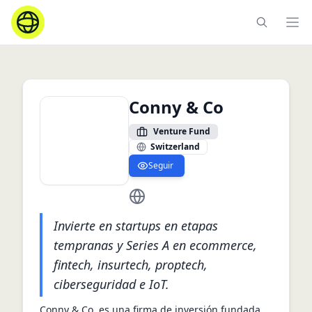
Ope
Conny & Co
Venture Fund
Switzerland
Seguir
https://connyandco.com/
Invierte en startups en etapas
tempranas y Series A en ecommerce,
fintech, insurtech, proptech,
ciberseguridad e IoT.
Conny & Co. es una firma de inversión fundada 