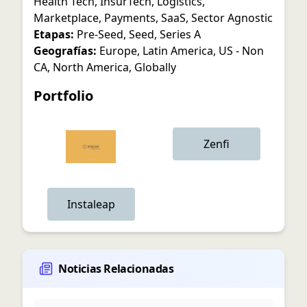
Health Tech
,
InsurTech
,
Logistics
,
Marketplace
,
Payments
,
SaaS
,
Sector Agnostic
Etapas:
Pre-Seed
,
Seed
,
Series A
Geografías:
Europe
,
Latin America
,
US - Non
CA
,
North America
,
Globally
Portfolio
Zenfi
Instaleap
Noticias Relacionadas