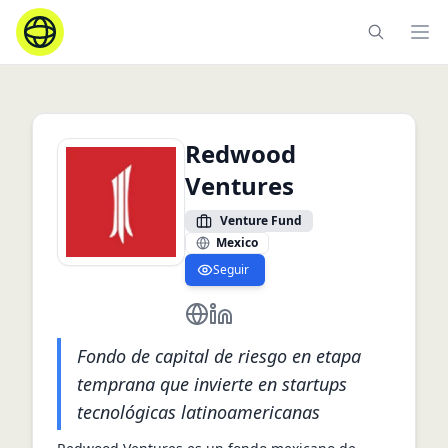
Ope
Redwood
Ventures
Venture Fund
Mexico
Seguir
https://www.redwood.ventures/
https://mx.linkedin.com/com
Fondo de capital de riesgo en etapa
temprana que invierte en startups
tecnológicas latinoamericanas