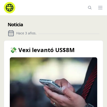
Ope
Noticia
Hace 3 años
.
💸 Vexi levantó US$8M