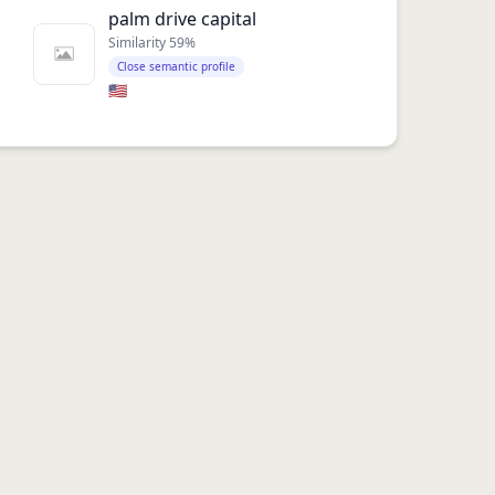
palm drive capital
Similarity
59
%
Close semantic profile
🇺🇸