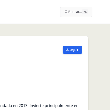
Buscar...
⌘
K
Seguir
undada en 2013. Invierte principalmente en 