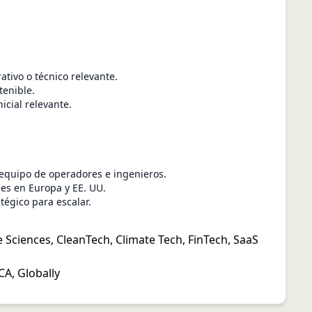
ativo o técnico relevante.
tenible.
icial relevante.
 equipo de operadores e ingenieros.
es en Europa y EE. UU.
tégico para escalar.
e Sciences
,
CleanTech
,
Climate Tech
,
FinTech
,
SaaS
 CA
,
Globally