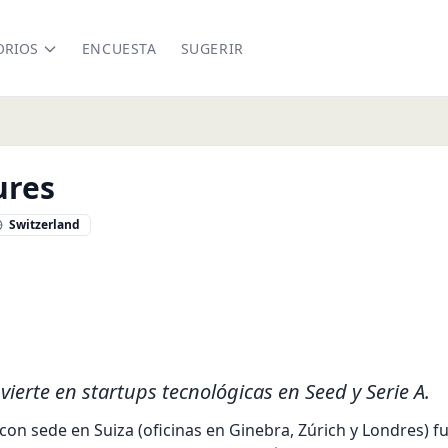
ORIOS
ENCUESTA
SUGERIR
ures
Switzerland
ntures.vc/
nkedin.com/company/aceventures-vc
vierte en startups tecnológicas en Seed y Serie A.
con sede en Suiza (oficinas en Ginebra, Zúrich y Londres) f