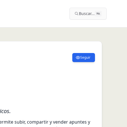
Buscar...
⌘
K
Seguir
icos.
mite subir, compartir y vender apuntes y 