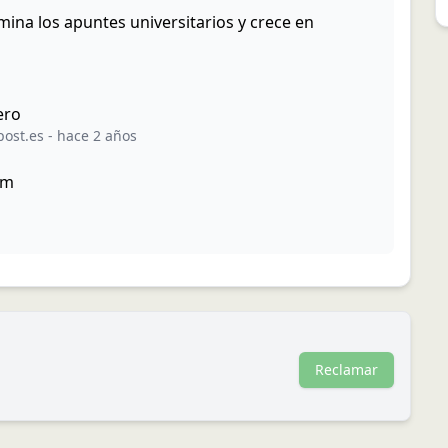
ina los apuntes universitarios y crece en
ero
post.es
-
hace 2 años
Am
Reclamar