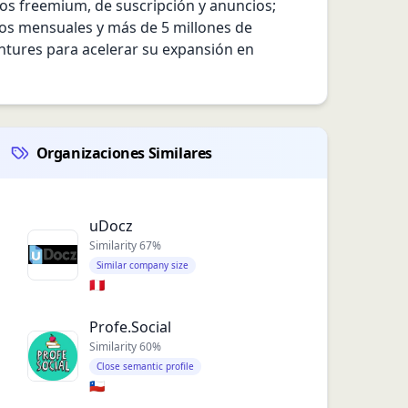
s freemium, de suscripción y anuncios; 
os mensuales y más de 5 millones de 
ures para acelerar su expansión en 
Organizaciones Similares
uDocz
Similarity
67
%
Similar company size
🇵🇪
Profe.Social
Similarity
60
%
Close semantic profile
🇨🇱