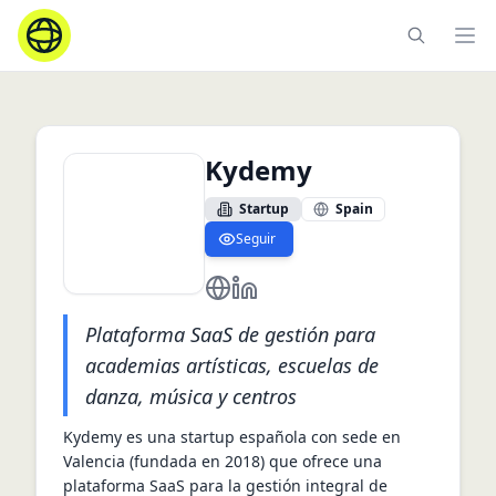
Ope
Kydemy
Startup
Spain
Seguir
https://www.kydemy.com/en/
https://www.linkedin.com/co
Plataforma SaaS de gestión para
academias artísticas, escuelas de
danza, música y centros
Kydemy es una startup española con sede en 
Valencia (fundada en 2018) que ofrece una 
plataforma SaaS para la gestión integral de 