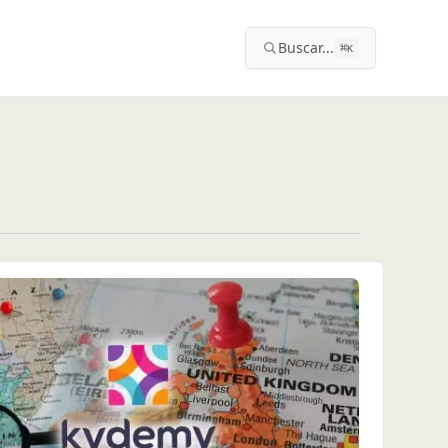
Buscar...
⌘
K