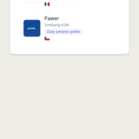
🇲🇽
Pawer
Similarity
62
%
Close semantic profile
🇨🇱