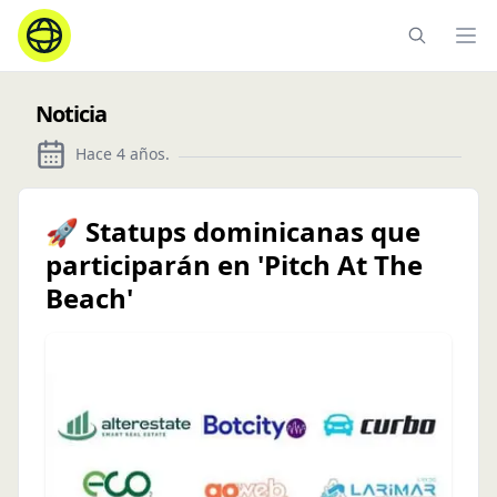
Ope
Noticia
Hace 4 años
.
🚀 Statups dominicanas que
participarán en 'Pitch At The
Beach'