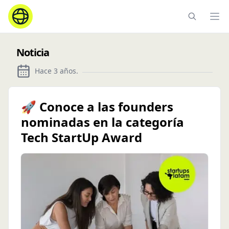
Ope
Noticia
Hace 3 años
.
🚀 Conoce a las founders
nominadas en la categoría
Tech StartUp Award