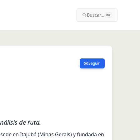
Buscar...
⌘
K
Seguir
álisis de ruta.
sede en Itajubá (Minas Gerais) y fundada en 