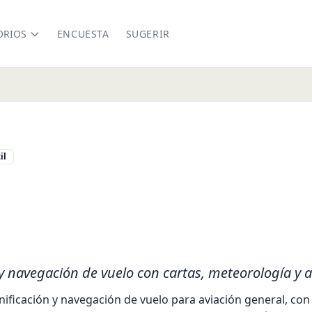
ORIOS
ENCUESTA
SUGERIR
il
om/
nkedin.com/company/nexatlas
 y navegación de vuelo con cartas, meteorología y an
ificación y navegación de vuelo para aviación general, con 