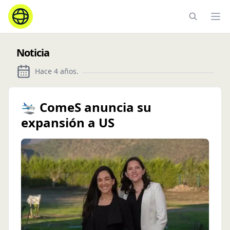
Ope
Noticia
Hace 4 años
.
🛬 ComeS anuncia su
expansión a US