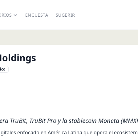
ORIOS
ENCUESTA
SUGERIR
Holdings
ico
ock.com/
com/Galactic_Block
.linkedin.com/company/galacticholdings
ra TruBit, TruBit Pro y la stablecoin Moneta (MMX
gitales enfocado en América Latina que opera el ecosistema Tr