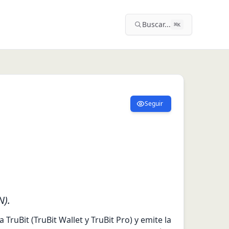
Buscar...
⌘
K
Seguir
N).
uBit (TruBit Wallet y TruBit Pro) y emite la 