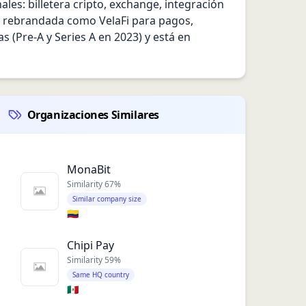
es: billetera cripto, exchange, integración 
al rebrandada como VelaFi para pagos, 
 (Pre‑A y Series A en 2023) y está en 
Organizaciones Similares
MonaBit
Similarity
67
%
Similar company size
🇨🇴
Chipi Pay
Similarity
59
%
Same HQ country
🇲🇽