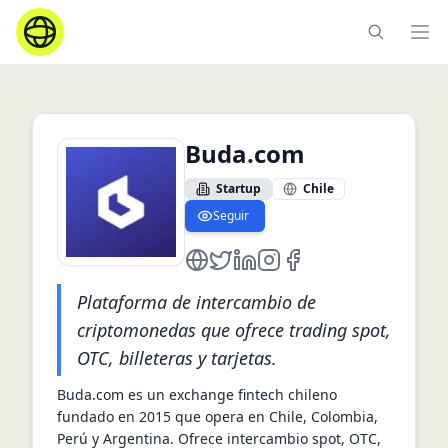
Ope
Buda.com
Startup
Chile
Seguir
https://www.buda.com/
https://twitter.com/BudaPunt
https://www.linkedin.com
https://www.instagram
facebook.com/BudaP
Plataforma de intercambio de
criptomonedas que ofrece trading spot,
OTC, billeteras y tarjetas.
Buda.com es un exchange fintech chileno 
fundado en 2015 que opera en Chile, Colombia, 
Perú y Argentina. Ofrece intercambio spot, OTC, 