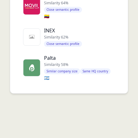
Similarity
64
%
Close semantic profile
🇨🇴
INEX
Similarity
62
%
Close semantic profile
Palta
Similarity
58
%
Similar company size
Same HQ country
🇦🇷