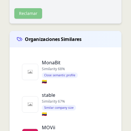
Reclamar
Organizaciones Similares
MonaBit
Similarity
68
%
Close semantic profile
🇨🇴
stable
Similarity
67
%
Similar company size
🇨🇴
MOVii