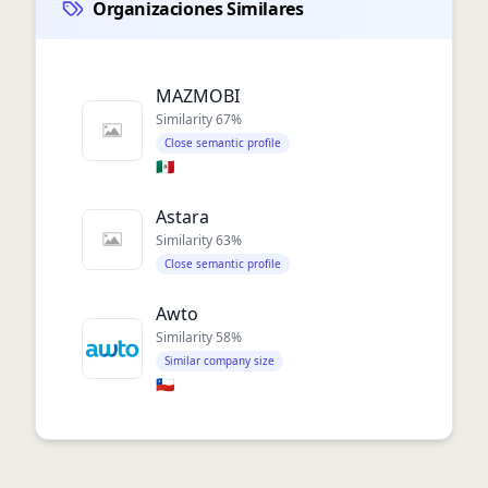
Organizaciones Similares
MAZMOBI
Similarity
67
%
Close semantic profile
🇲🇽
Astara
Similarity
63
%
Close semantic profile
Awto
Similarity
58
%
Similar company size
🇨🇱