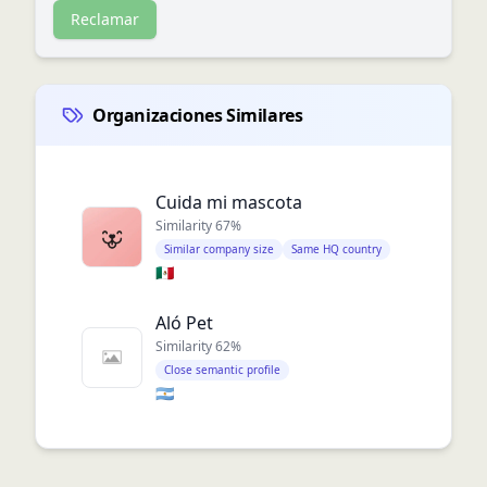
Reclamar
Organizaciones Similares
Cuida mi mascota
Similarity
67
%
Similar company size
Same HQ country
🇲🇽
Aló Pet
Similarity
62
%
Close semantic profile
🇦🇷