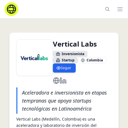
Ope
Vertical Labs
Inversionista
Startup
Colombia
Seguir
https://vertical-lab.com/
https://www.linkedin.com/com
Aceleradora e inversionista en etapas
tempranas que apoya startups
tecnológicas en Latinoamérica
Vertical Labs (Medellín, Colombia) es una 
aceleradora y laboratorio de inversión del 