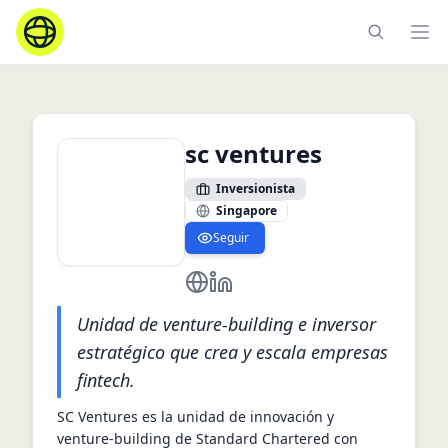
Ope
sc ventures
Inversionista
Singapore
Seguir
https://scventures.io/
https://www.linkedin.com/com
Unidad de venture-building e inversor
estratégico que crea y escala empresas
fintech.
SC Ventures es la unidad de innovación y 
venture-building de Standard Chartered con 