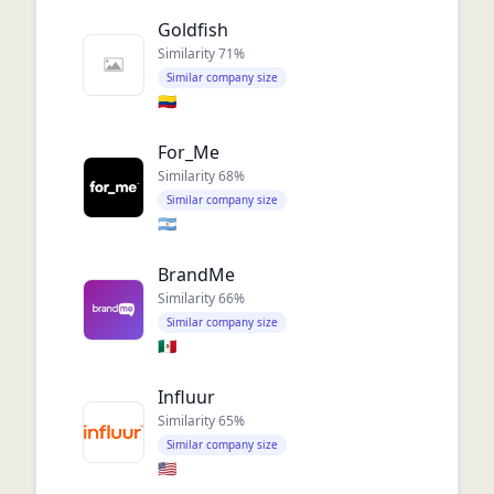
Goldfish
Similarity
71
%
Similar company size
🇨🇴
For_Me
Similarity
68
%
Similar company size
🇦🇷
BrandMe
Similarity
66
%
Similar company size
🇲🇽
Influur
Similarity
65
%
Similar company size
🇺🇸