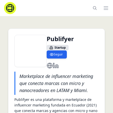
Ope
Publifyer
Startup
Seguir
https://www.publifyer.com/en/
https://ec.linkedin.com/compan
Marketplace de influencer marketing
que conecta marcas con micro y
nanocreadores en LATAM y Miami.
Publifyer es una plataforma y marketplace de 
influencer marketing fundada en Ecuador (2021) 
que conecta marcas y agencias con micro y nano 