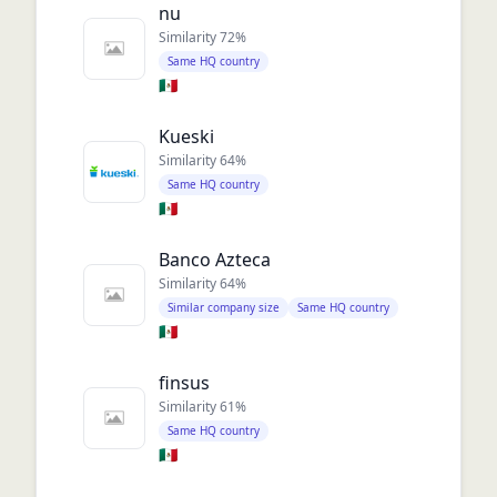
nu
Similarity
72
%
Same HQ country
🇲🇽
Kueski
Similarity
64
%
Same HQ country
🇲🇽
Banco Azteca
Similarity
64
%
Similar company size
Same HQ country
🇲🇽
finsus
Similarity
61
%
Same HQ country
🇲🇽