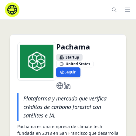
Ope
Pachama
Startup
United States
Seguir
https://pachama.com/
https://www.linkedin.com/co
Plataforma y mercado que verifica
créditos de carbono forestal con
satélites e IA.
Pachama es una empresa de climate tech 
fundada en 2018 en San Francisco que desarrolla 