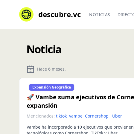
descubre.vc
NOTICIAS
DIRECT
Noticia
Hace 6 meses
.
Expansión Geográfica
🚀 Vambe suma ejecutivos de Corner
expansión
Mencionados:
tiktok
vambe
Cornershop
Uber
Vambe ha incorporado a 10 ejecutivos que proviene
tecnológicas como Cornershop, TikTok y Uber.