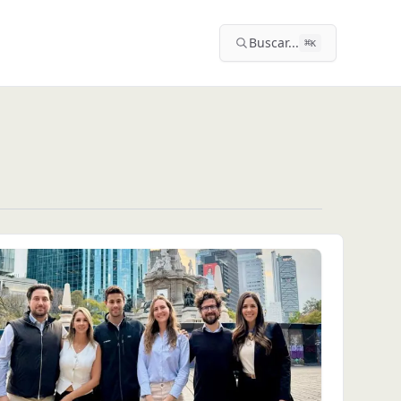
Buscar...
⌘
K