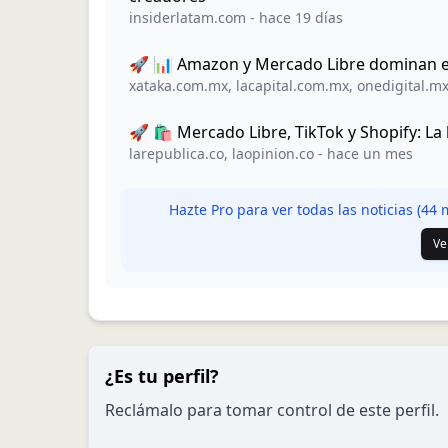
insiderlatam.com
-
hace 19 días
🚀 📊 Amazon y Mercado Libre dominan el
xataka.com.mx
,
lacapital.com.mx
,
onedigital.m
🚀 🛍️ Mercado Libre, TikTok y Shopify: L
larepublica.co
,
laopinion.co
-
hace un mes
Hazte Pro para ver todas las noticias (
44
m
Ve
¿Es tu perfil?
Reclámalo para tomar control de este perfil.