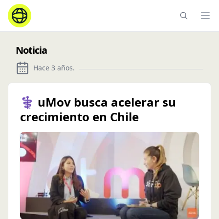
Ope
Noticia
Hace 3 años
.
⚕️ uMov busca acelerar su
crecimiento en Chile