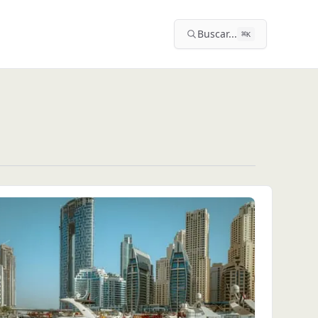
Buscar...
⌘
K