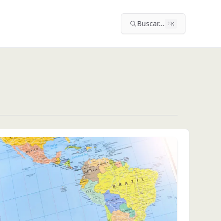
Buscar...
⌘
K