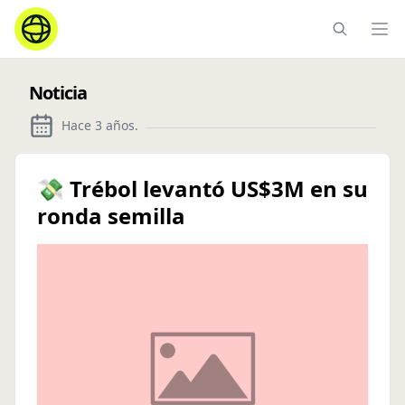
Ope
Noticia
Hace 3 años
.
💸 Trébol levantó US$3M en su
ronda semilla