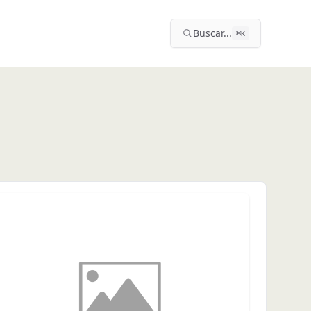
Buscar...
⌘
K