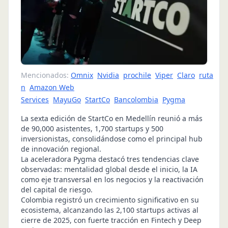
Mencionados:
Omnix
Nvidia
prochile
Viper
Claro
ruta
n
Amazon Web
Services
MayuGo
StartCo
Bancolombia
Pygma
La sexta edición de StartCo en Medellín reunió a más
de 90,000 asistentes, 1,700 startups y 500
inversionistas, consolidándose como el principal hub
de innovación regional.
La aceleradora Pygma destacó tres tendencias clave
observadas: mentalidad global desde el inicio, la IA
como eje transversal en los negocios y la reactivación
del capital de riesgo.
Colombia registró un crecimiento significativo en su
ecosistema, alcanzando las 2,100 startups activas al
cierre de 2025, con fuerte tracción en Fintech y Deep