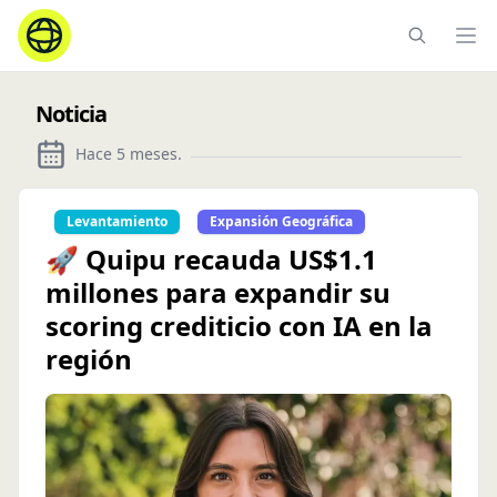
Ope
Noticia
Hace 5 meses
.
Levantamiento
Expansión Geográfica
🚀 Quipu recauda US$1.1
millones para expandir su
scoring crediticio con IA en la
región