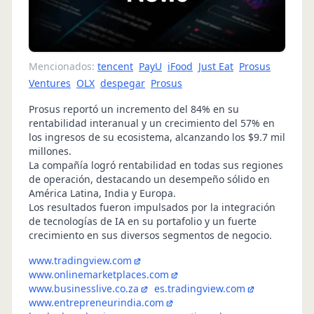
Mencionados:
tencent
PayU
iFood
Just Eat
Prosus
Ventures
OLX
despegar
Prosus
Prosus reportó un incremento del 84% en su
rentabilidad interanual y un crecimiento del 57% en
los ingresos de su ecosistema, alcanzando los $9.7 mil
millones.
La compañía logró rentabilidad en todas sus regiones
de operación, destacando un desempeño sólido en
América Latina, India y Europa.
Los resultados fueron impulsados por la integración
de tecnologías de IA en su portafolio y un fuerte
crecimiento en sus diversos segmentos de negocio.
www.tradingview.com
www.onlinemarketplaces.com
www.businesslive.co.za
es.tradingview.com
www.entrepreneurindia.com