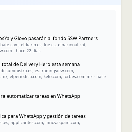
osYa y Glovo pasarán al fondo SSW Partners
ebate.com
,
eldiario.es
,
lne.es
,
elnacional.cat
,
ew.com
-
hace 22 días
 total de Delivery Hero esta semana
desuministro.es
,
es.tradingview.com
,
a.mx
,
elperiodico.com
,
kelo.com
,
forbes.com.mx
-
hace
para automatizar tareas en WhatsApp
tica para WhatsApp y gestión de tareas
er.es
,
applicantes.com
,
innovaspain.com
,