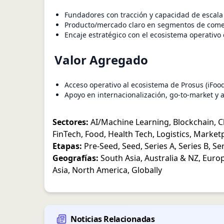
Fundadores con tracción y capacidad de escala
Producto/mercado claro en segmentos de comerc
Encaje estratégico con el ecosistema operativo
Valor Agregado
Acceso operativo al ecosistema de Prosus (iFoo
Apoyo en internacionalización, go-to-market y a
Sectores:
AI/Machine Learning
,
Blockchain
,
C
FinTech
,
Food
,
Health Tech
,
Logistics
,
Marketp
Etapas:
Pre-Seed
,
Seed
,
Series A
,
Series B
,
Ser
Geografías:
South Asia
,
Australia & NZ
,
Euro
Asia
,
North America
,
Globally
Noticias Relacionadas