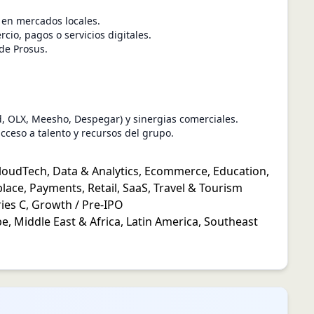
 en mercados locales.
io, pagos o servicios digitales.
 de Prosus.
d, OLX, Meesho, Despegar) y sinergias comerciales.
cceso a talento y recursos del grupo.
loudTech
,
Data & Analytics
,
Ecommerce
,
Education
,
lace
,
Payments
,
Retail
,
SaaS
,
Travel & Tourism
ies C
,
Growth / Pre-IPO
pe
,
Middle East & Africa
,
Latin America
,
Southeast