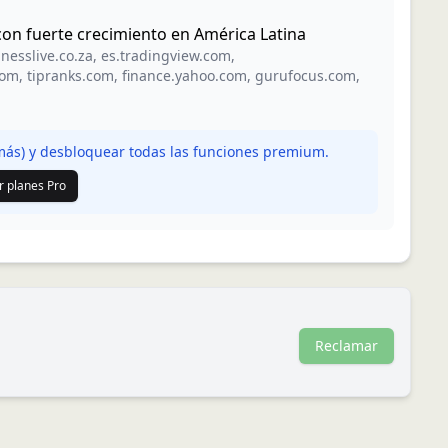
con fuerte crecimiento en América Latina
nesslive.co.za
,
es.tradingview.com
,
com
,
tipranks.com
,
finance.yahoo.com
,
gurufocus.com
,
ás) y desbloquear todas las funciones premium.
r planes Pro
Reclamar