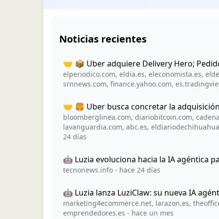
Noticias recientes
🤝 📦 Uber adquiere Delivery Hero; Pedid
elperiodico.com
,
eldia.es
,
eleconomista.es
,
eld
srnnews.com
,
finance.yahoo.com
,
es.tradingvi
🤝 🍔 Uber busca concretar la adquisición
bloomberglinea.com
,
diariobitcoin.com
,
cadena
lavanguardia.com
,
abc.es
,
eldiariodechihuahu
24 días
🤖 Luzia evoluciona hacia la IA agéntica 
tecnonews.info
-
hace 24 días
🤖 Luzia lanza LuziClaw: su nueva IA agén
marketing4ecommerce.net
,
larazon.es
,
theoffic
emprendedores.es
-
hace un mes