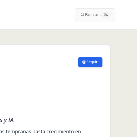
Buscar...
⌘
K
Seguir
 y IA.
pas tempranas hasta crecimiento en 