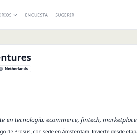
ORIOS
ENCUESTA
SUGERIR
entures
Netherlands
s.com/ventures
nkedin.com/company/prosus-group/
rte en tecnología: ecommerce, fintech, marketplaces
iesgo de Prosus, con sede en Ámsterdam. Invierte desde eta