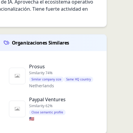
 de IA. Aprovecha el ecosistema operativo 
ionalización. Tiene fuerte actividad en 
Organizaciones Similares
Prosus
Similarity
74
%
Similar company size
Same HQ country
Netherlands
Paypal Ventures
Similarity
62
%
Close semantic profile
🇺🇸