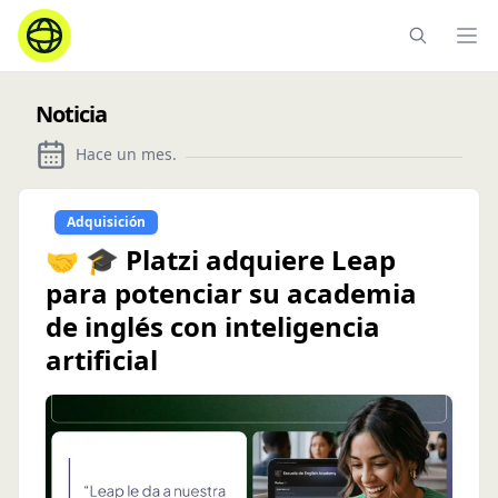
Ope
Noticia
Hace un mes
.
Adquisición
🤝 🎓 Platzi adquiere Leap
para potenciar su academia
de inglés con inteligencia
artificial